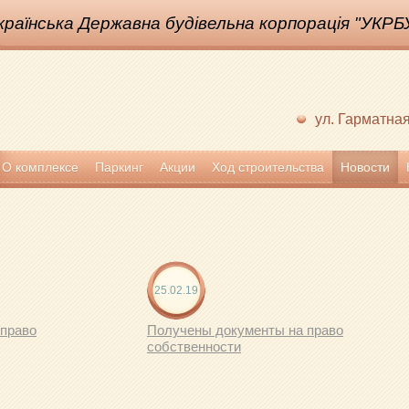
країнська Державна будівельна корпорація "УКРБ
ул. Гарматная
О комплексе
Паркинг
Акции
Ход строительства
Новости
25.02.19
 право
Получены документы на право
собственности