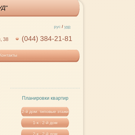
УД"
рус
/
укр
(044)
384-21-81
, 38
Контакты
Планировки квартир
2-й дом: типовые этажи
1-к : 2-й дом
2-к : 2-й дом