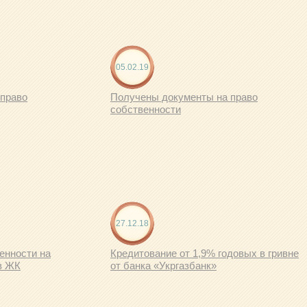
05.02.19
 право
Получены документы на право
собственности
27.12.18
енности на
Кредитование от 1,9% годовых в гривне
в ЖК
от банка «Укргазбанк»