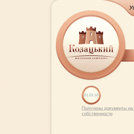
У
01.03.19
Получены документы на
собственности