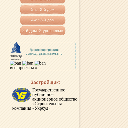
3-к : 2-й дом
4-к : 2-й дом
2-й дом: 2-уровневые
все проекты »
Застройщик:
Государственное
публичное
акционерное общество
«Строительная
компания «Укрбуд»