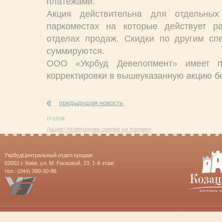
платежами.
Акция действительна для отдельных
паркоместах на которые действует ра
отделах продаж. Скидки по другим с
суммируются.
ООО «Укрбуд Девелопмент» имеет п
корректировки в вышеуказанную акцию б
предыдущая новость
17/12/18
Акция! Новогодние скидки на паркинг
УкрбудЦентральный отдел продаж:
02002 г. Киев, ул. М. Расковой, 23, 1-й этаж
тел.: (044) 390-30-86